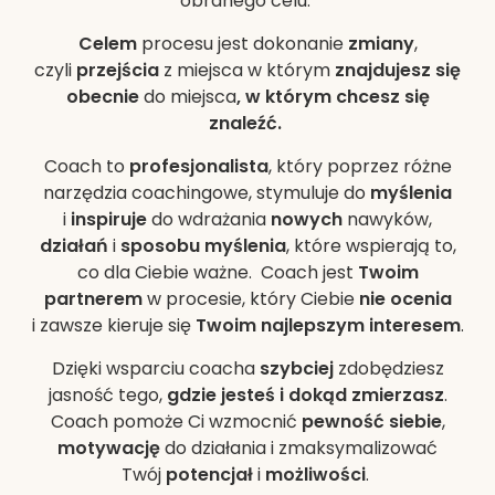
obranego celu.
Celem
procesu jest dokonanie
zmiany
,
czyli
przejścia
z miejsca w którym
znajdujesz się
obecnie
do miejsca
, w którym chcesz się
znaleźć.
Coach to
profesjonalista
, który poprzez różne
narzędzia coachingowe, stymuluje do
myślenia
i
inspiruje
do wdrażania
nowych
nawyków,
działań
i
sposobu myślenia
, które wspierają to,
co dla Ciebie ważne. Coach jest
Twoim
partnerem
w procesie, który Ciebie
nie ocenia
i zawsze kieruje się
Twoim najlepszym interesem
.
Dzięki wsparciu coacha
szybciej
zdobędziesz
jasność tego,
gdzie jesteś i dokąd zmierzasz
.
Coach pomoże Ci wzmocnić
pewność siebie
,
motywację
do działania i zmaksymalizować
Twój
potencjał
i
możliwości
.