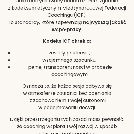
Jako certyfikowany coach działam zgodnie
z kodeksem etycznym Międzynarodowej Federacji
Coachingu (ICF).
To standardy, które zapewniają
najwyższą jakość
współpracy.
Kodeks ICF określa:
zasady poufności,
wzajemnego szacunku,
pełnej transparentności w procesie
coachingowym.
Oznacza to, że każda sesja odbywa się
w atmosferze zaufania, bez oceniania
i z zachowaniem Twojej autonomii
w podejmowaniu decyzji.
Dzięki przestrzeganiu tych zasad masz pewność,
że coaching wspiera Twój rozwój w sposób
etyczny i profesjonalny.