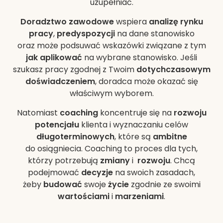
uzupełniać.
Doradztwo zawodowe
wspiera
analizę rynku
pracy
,
predyspozycji
na dane stanowisko
oraz może podsuwać wskazówki związane z tym
jak aplikować
na wybrane stanowisko. Jeśli
szukasz pracy zgodnej z Twoim
dotychczasowym
doświadczeniem
, doradca może okazać się
właściwym wyborem.
Natomiast
coaching
koncentruje się na
rozwoju
potencjału
klienta i wyznaczaniu celów
długoterminowych
, które są
ambitne
do osiągniecia. Coaching to proces dla tych,
którzy potrzebują
zmiany
i
rozwoju
. Chcą
podejmować
decyzje
na swoich zasadach,
żeby
budować
swoje
życie
zgodnie ze swoimi
wartościami
i
marzeniami
.