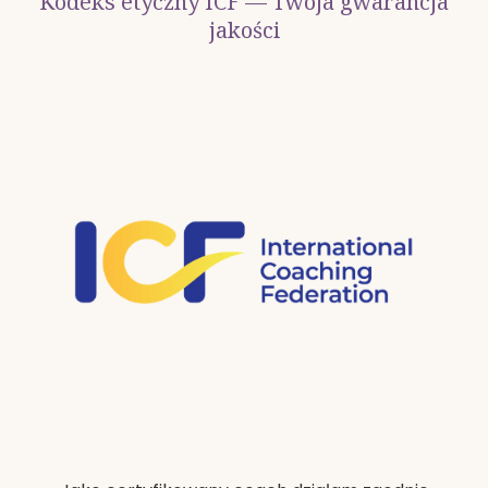
Kodeks etyczny ICF — Twoja gwarancja
jakości