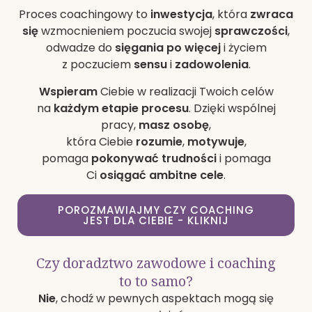
Proces coachingowy to
inwestycja
, która
zwraca
się
wzmocnieniem poczucia swojej
sprawczości
,
odwadze do
sięgania po więcej
i życiem
z poczuciem
sensu
i
zadowolenia
.
Wspieram
Ciebie w realizacji Twoich celów
na
każdym etapie procesu
. Dzięki wspólnej
pracy,
masz osobę
,
która Ciebie
rozumie
,
motywuje
,
pomaga
pokonywać trudności
i pomaga
Ci
osiągać ambitne cele
.
POROZMAWIAJMY CZY COACHING
JEST DLA CIEBIE - KLIKNIJ
Czy doradztwo zawodowe i coaching
to to samo?
Nie
, chodź w pewnych aspektach mogą się